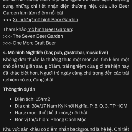
dụng những chi tiết nhận diện thương hiệu của Jito Beer
Garden làm tâm điểm nổi bật.
>>>
Xu hướng mô hình Beer Garden
Tham khảo
mô hình Beer Garden
:
>>> The Seven Beer Garden
>>> One More Craft Beer
4. Mô hình Nightlife (bar, pub, gastrobar, music live)
Không đơn thuần là thưởng thức một món ăn, tìm kiếm một
chỗ để thư giãn sau giờ làm, trải nghiệm của giới trẻ hiện nay
đã khác biệt hơn. Người trẻ ngày càng chú trọng đến các trải
nghiệm có gu, đúng chất.
Thông tin dự án
Diện tích: 154m2
Địa chỉ: 384/17 Nam Kỳ Khởi Nghĩa, P. 8, Q. 3, TP HCM
Hạng mục: thiết kế thi công nội thất
Đơn vị thực hiện: Phong Cách Mộc
Khu vực sân khấu có điểm nhấn background là hệ kệ. Chi tiết