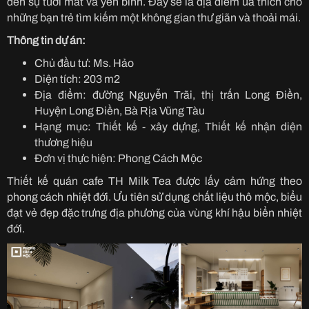
đến sự tươi mát và yên bình. Đây sẽ là địa điểm ưa thích cho
những bạn trẻ tìm kiếm một không gian thư giãn và thoải mái.
Thông tin dự án:
Chủ đầu tư: Ms. Hảo
Diện tích: 203 m2
Địa điểm: đường Nguyễn Trãi, thị trấn Long Điền,
Huyện Long Điền, Bà Rịa Vũng Tàu
Hạng mục: Thiết kế - xây dựng, Thiết kế nhận diện
thương hiệu
Đơn vị thực hiện: Phong Cách Mộc
Thiết kế quán cafe TH Milk Tea được lấy cảm hứng theo
phong cách nhiệt đới. Ưu tiên sử dụng chất liệu thô mộc, biểu
đạt vẻ đẹp đặc trưng địa phương của vùng khí hậu biển nhiệt
đới.