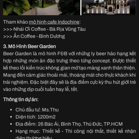
Tham khảo
mô hình cafe Indochine
:
>>> Nhái Ơi Coffee - Bà Rịa Vũng Tàu
>>> Ấn Coffee - Bình Dương
3. Mô Hình Beer Garden
Beer Garden là mô hình F&B với những ly beer hảo hạng kết
hợp những món ăn đặc trưng theo từng concept. Được thiết
kế theo lối kiến trúc không gian mở tạo mảng xanh thân thiện.
Mang đến cảm giác thoải mái, thoáng mát cho thực khách khi
trải nghiệm. Đặc biệt đây sẽ là địa điểm cực kỳ thu hút giới trẻ
vào những dịp cuối tuần hay lễ, tết.
Thông tin dự án:
Chủ đầu tư: Ms.Thu
Diện tích: 1200m2
Địa điểm: 26 Bác Ái, Bình Thọ, Thủ Đức, TP.HCM
Hạng mục: Thiết kế - Thi công nội thất, thiết kế nhận
diện thương hiệu