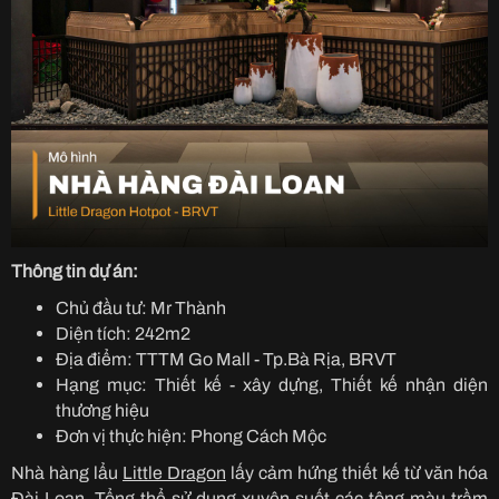
Thông tin dự án:
Chủ đầu tư: Mr Thành
Diện tích: 242m2
Địa điểm: TTTM Go Mall - Tp.Bà Rịa, BRVT
Hạng mục: Thiết kế - xây dựng, Thiết kế nhận diện
thương hiệu
Đơn vị thực hiện: Phong Cách Mộc
Nhà hàng lẩu
Little Dragon
lấy cảm hứng thiết kế từ văn hóa
Đài Loan. Tổng thể sử dụng xuyên suốt các tông màu trầm