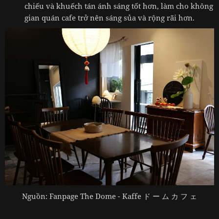
chiếu và khuếch tán ánh sáng tốt hơn, làm cho không
gian quán cafe trở nên sáng sủa và rộng rãi hơn.
Nguồn: Fanpage The Dome - Kaffe ド ー ム カ フ ェ