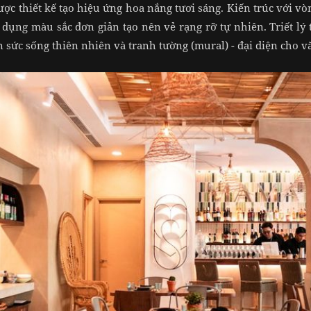
c thiết kế tạo hiệu ứng hoa nắng tươi sáng. Kiến trúc với vò
ử dụng màu sắc đơn giản tạo nên vẻ rạng rỡ tự nhiên. Triết lý 
iện sức sống thiên nhiên và tranh tường (mural) - đại diện cho 