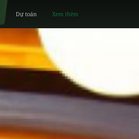
n
Dự toán
Xem thêm