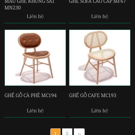
MẪU GHẾ KHUNG SẮT
GHẾ SOFA CAO CẤP MF67
MN230
Liên hệ
Liên hệ
GHẾ GỖ CÀ PHÊ MC194
GHẾ GỖ CAFE MC193
Liên hệ
Liên hệ
1
2
››