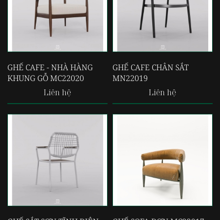
GHẾ CAFE - NHÀ HÀNG
GHẾ CAFE CHÂN SẮT
KHUNG GỖ MC22020
MN22019
Liên hệ
Liên hệ