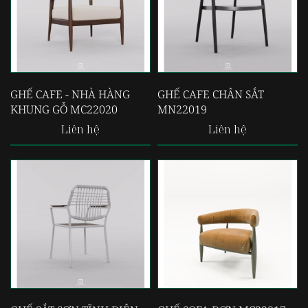
GHẾ CAFE - NHÀ HÀNG
GHẾ CAFE CHÂN SẮT
KHUNG GỖ MC22020
MN22019
Liên hệ
Liên hệ