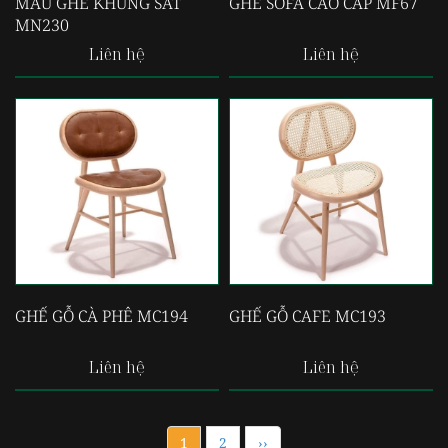
MẪU GHẾ KHUNG SẮT
GHẾ SOFA CAO CẤP MF67
MN230
Liên hệ
Liên hệ
GHẾ GỖ CÀ PHÊ MC194
GHẾ GỖ CAFE MC193
Liên hệ
Liên hệ
1
2
››