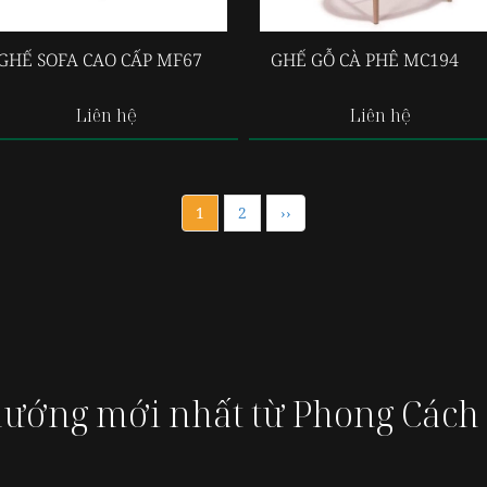
GHẾ SOFA CAO CẤP MF67
GHẾ GỖ CÀ PHÊ MC194
Liên hệ
Liên hệ
1
2
››
hướng mới nhất từ Phong Cách