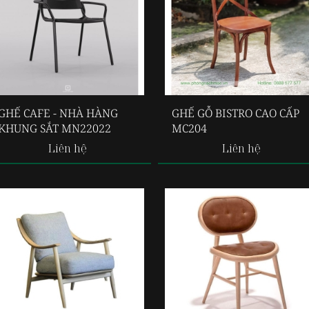
GHẾ CAFE - NHÀ HÀNG
GHẾ GỖ BISTRO CAO CẤP
KHUNG SẮT MN22022
MC204
Liên hệ
Liên hệ