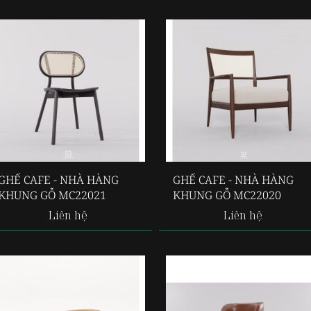
GHẾ CAFE - NHÀ HÀNG
GHẾ CAFE - NHÀ HÀNG
KHUNG GỖ MC22021
KHUNG GỖ MC22020
Liên hệ
Liên hệ