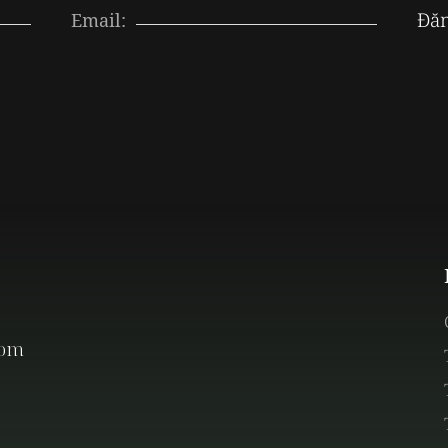
Đă
Email:
com