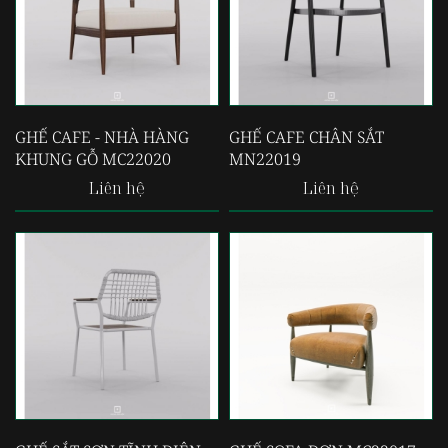
GHẾ CAFE - NHÀ HÀNG
GHẾ CAFE CHÂN SẮT
KHUNG GỖ MC22020
MN22019
Liên hệ
Liên hệ