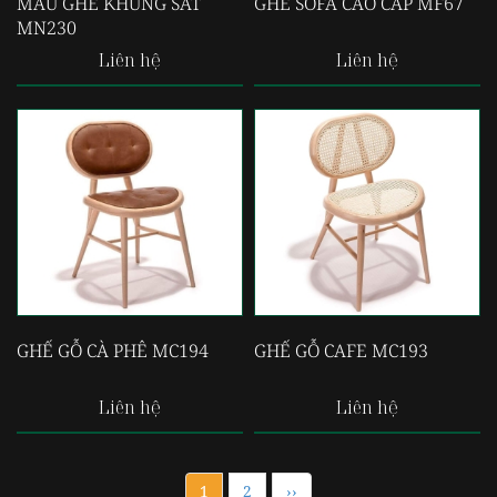
MẪU GHẾ KHUNG SẮT
GHẾ SOFA CAO CẤP MF67
MN230
Liên hệ
Liên hệ
GHẾ GỖ CÀ PHÊ MC194
GHẾ GỖ CAFE MC193
Liên hệ
Liên hệ
1
2
››